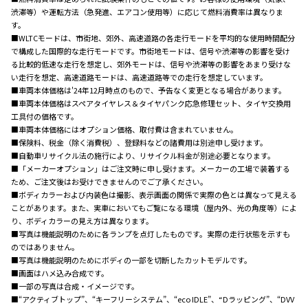
渋滞等）や運転方法（急発進、エアコン使用等）に応じて燃料消費率は異なりま
す。
■WLTCモードは、市街地、郊外、高速道路の各走行モードを平均的な使用時間配分
で構成した国際的な走行モードです。市街地モードは、信号や渋滞等の影響を受け
る比較的低速な走行を想定し、郊外モードは、信号や渋滞等の影響をあまり受けな
い走行を想定、高速道路モードは、高速道路等での走行を想定しています。
■車両本体価格は'24年12月時点のもので、予告なく変更となる場合があります。
■車両本体価格はスペアタイヤレス＆タイヤパンク応急修理セット、タイヤ交換用
工具付の価格です。
■車両本体価格にはオプション価格、取付費は含まれていません。
■保険料、税金（除く消費税）、登録料などの諸費用は別途申し受けます。
■自動車リサイクル法の施行により、リサイクル料金が別途必要となります。
■「メーカーオプション」はご注文時に申し受けます。メーカーの工場で装着する
ため、ご注文後はお受けできませんのでご了承ください。
■ボディカラーおよび内装色は撮影、表示画面の関係で実際の色とは異なって見える
ことがあります。また、実車においてもご覧になる環境（屋内外、光の角度等）によ
り、ボディカラーの見え方は異なります。
■写真は機能説明のために各ランプを点灯したものです。実際の走行状態を示すも
のではありません。
■写真は機能説明のためにボディの一部を切断したカットモデルです。
■画面はハメ込み合成です。
■一部の写真は合成・イメージです。
■“アクティブトップ”、“キーフリーシステム”、“eco IDLE”、“Dラッピング”、“DVV