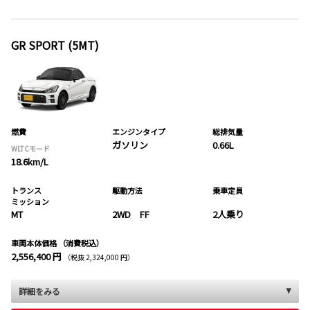
GR SPORT (5MT)
燃費
エンジンタイプ
総排気量
ガソリン
0.66L
WLTCモード
18.6km/L
トランス
駆動方法
乗車定員
ミッション
MT
2WD FF
2人乗り
車両本体価格
（消費税込）
2,556,400 円
（税抜 2,324,000 円）
詳細をみる