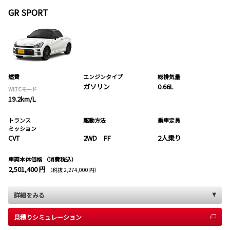
GR SPORT
燃費
エンジンタイプ
総排気量
ガソリン
0.66L
WLTCモード
19.2km/L
トランス
駆動方法
乗車定員
ミッション
CVT
2WD FF
2人乗り
車両本体価格
（消費税込）
2,501,400 円
（税抜 2,274,000 円）
詳細をみる
見積りシミュレーション