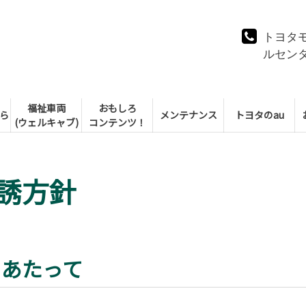
トヨタ
ルセン
福祉車両
おもしろ
ら
メンテナンス
トヨタのau
(ウェルキャブ)
コンテンツ！
誘方針
にあたって