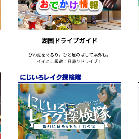
湖国ドライブガイド
びわ湖をぐるり。ひと足のばして県外も。
イイとこ厳選！日帰りドライブ！