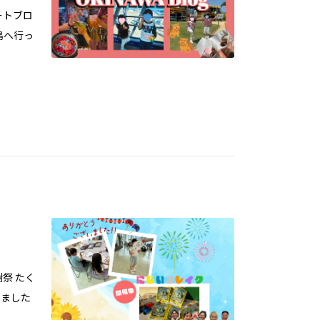
ートブロ
島へ行っ
祭 たく
いました