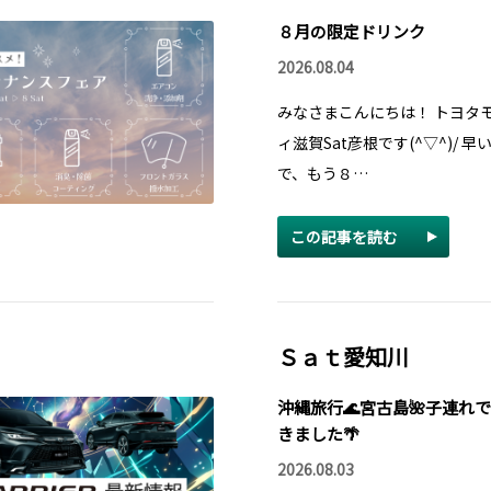
８月の限定ドリンク
2026.08.04
みなさまこんにちは！ トヨタ
ィ滋賀Sat彦根です(^▽^)/ 早
で、もう８…
この記事を読む
Ｓａｔ愛知川
沖縄旅行🌊宮古島🌺子連れ
きました🌴
2026.08.03