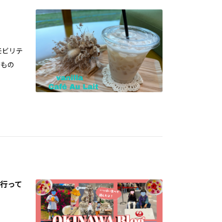
モビリテ
いもの
で行って