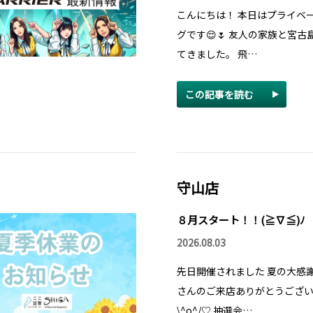
こんにちは！ 本日はプライベ
グです😌🌷 友人の家族と宮古
てきました。 飛…
この記事を読む
守山店
８月スタート！！(≧∇≦)ﾉ
2026.08.03
先日開催されました 夏の大感謝
さんのご来店ありがとうござ
\^o^/♡ 抽選会…