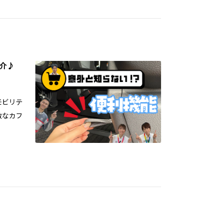
介♪
モビリテ
敵なカフ