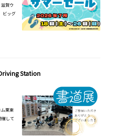
ィ滋賀ウ
。 ビッグ
ving Station
コム栗東
開催して