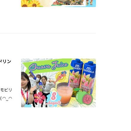
ドリン
タモビリ
 ◠‿◠