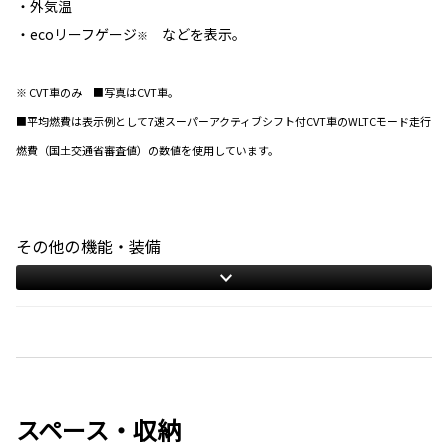
・外気温
・ecoリーフゲージ
などを表示。
※
※ CVT車のみ ■写真はCVT車。
■平均燃費は表示例として7速スーパーアクティブシフト付CVT車のWLTCモード走行
燃費（国土交通省審査値）の数値を使用しています。
その他の機能・装備
スペース・収納