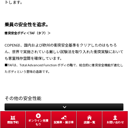
トします。
乗員の安全性を追求。
衝突安全ボディ＜TAF（タフ）＞
COPENは、国内および欧州の衝突安全基準をクリアしたのはもちろ
ん、世界で実施されている厳しい試験法を取り入れた衝突実験において
も客室残存空間を確保しています。
■TAFは、Total Advanced Function ボディの略で、総合的に衝突安全機能が進化し
たボディという意味の造語です。
その他の安全性能
オンライン見積
商談予約
試乗車・展示車
店舗一覧
お問い合わせ
もり