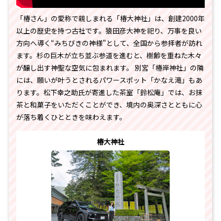
「椿さん」の愛称で親しまれる「椿大神社」は、創建2000年
以上の歴史を持つ古社です。猿田彦大神を祀り、万事を良い
方向へ導く“みちびきの神様”として、全国から参拝者が訪れ
ます。杉の巨木が立ち並ぶ参道を進むと、樹齢を重ねた木々
が醸し出す神聖な空気に包まれます。 別宮「椿岸神社」の隣
には、願いが叶うとされるパワースポット「かなえ滝」もあ
ります。松下幸之助氏が寄進した茶室「鈴松庵」では、お抹
茶と和菓子をいただくことができ、境内の奥深さとともに心
が落ち着くひとときを味わえます。
椿大神社