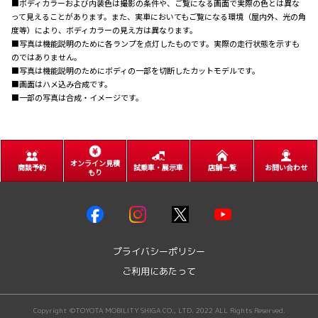
■ボディカラーおよび内装色は撮影の条件や、ご覧になる画面で実際の色とは異な
って見えることがあります。また、実車においてもご覧になる環境（屋内外、光の角
度等）により、ボディカラーの見え方は異なります。
■写真は機能説明のために各ランプを点灯したものです。実際の走行状態を示すも
のではありません。
■写真は機能説明のためにボディの一部を切断したカットモデルです。
■画面はハメ込み合成です。
■一部の写真は合成・イメージです。
オンライン見積
商談予約
試乗車・展示車
店舗一覧
お問い合わせ
もり
プライバシーポリシー
ご利用にあたって
Copyright ©TOYOTA MOBILITY SHIGA CO., LTD. 2022 ALL Rights Reserved.