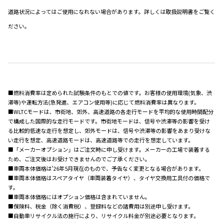
道路状況によってはご使用になれない場合があります。詳しくは取扱説明書をご覧く
ださい。
■燃料消費率は定められた試験条件のもとでの値です。お客様の使用環境(気象、渋
滞等)や運転方法(急発進、エアコン使用等)に応じて燃料消費率は異なります。
■WLTCモードは、市街地、郊外、高速道路の各走行モードを平均的な使用時間配分
で構成した国際的な走行モードです。市街地モードは、信号や渋滞等の影響を受け
る比較的低速な走行を想定し、郊外モードは、信号や渋滞等の影響をあまり受けな
い走行を想定、高速道路モードは、高速道路等での走行を想定しています。
■「メーカーオプション」はご注文時に申し受けます。メーカーの工場で装着する
ため、ご注文後はお受けできませんのでご了承ください。
■車両本体価格は'26年5月現在のもので、予告なく変更となる場合があります。
■車両本体価格はスペアタイヤ（車両装着タイヤ）、タイヤ交換用工具付の価格で
す。
■車両本体価格にはオプション価格は含まれていません。
■保険料、税金（除く消費税）、登録料などの諸費用は別途申し受けます。
■自動車リサイクル法の施行により、リサイクル料金が別途必要となります。