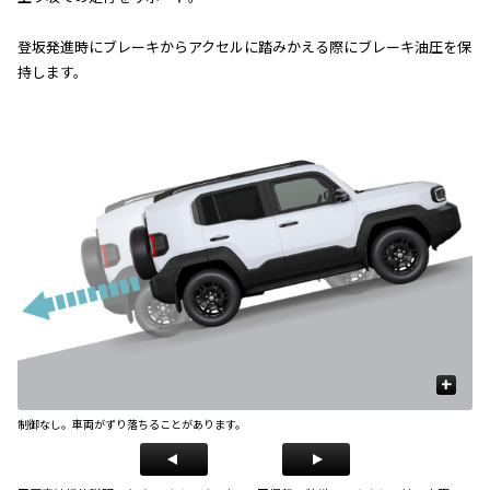
登坂発進時にブレーキからアクセルに踏みかえる際にブレーキ油圧を保
持します。
+
制御なし。車両がずり落ちることがあります。
制