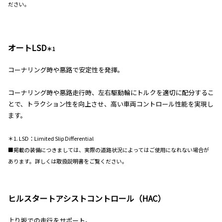
ださい。
オートLSD
＊1
コーナリング時や悪路で安定性を発揮。
コーナリング時や悪路走行時、左右駆動輪にトルクを適切に配分するこ
とで、トラクション性を向上させ、高い車両コントロール性能を実現し
ます。
＊1. LSD：Limited Slip Differential
■掲載の装備につきましては、実際の道路状況によってはご使用になれない場合が
あります。詳しくは取扱説明書をご覧ください。
ヒルスタートアシストコントロール（HAC）
上り坂での走行をサポート。