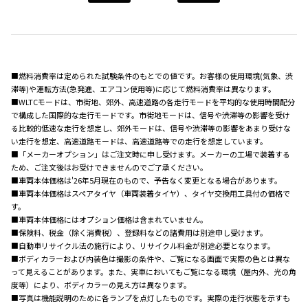
■燃料消費率は定められた試験条件のもとでの値です。お客様の使用環境(気象、渋
滞等)や運転方法(急発進、エアコン使用等)に応じて燃料消費率は異なります。
■WLTCモードは、市街地、郊外、高速道路の各走行モードを平均的な使用時間配分
で構成した国際的な走行モードです。市街地モードは、信号や渋滞等の影響を受け
る比較的低速な走行を想定し、郊外モードは、信号や渋滞等の影響をあまり受けな
い走行を想定、高速道路モードは、高速道路等での走行を想定しています。
■「メーカーオプション」はご注文時に申し受けます。メーカーの工場で装着する
ため、ご注文後はお受けできませんのでご了承ください。
■車両本体価格は'26年5月現在のもので、予告なく変更となる場合があります。
■車両本体価格はスペアタイヤ（車両装着タイヤ）、タイヤ交換用工具付の価格で
す。
■車両本体価格にはオプション価格は含まれていません。
■保険料、税金（除く消費税）、登録料などの諸費用は別途申し受けます。
■自動車リサイクル法の施行により、リサイクル料金が別途必要となります。
■ボディカラーおよび内装色は撮影の条件や、ご覧になる画面で実際の色とは異な
って見えることがあります。また、実車においてもご覧になる環境（屋内外、光の角
度等）により、ボディカラーの見え方は異なります。
■写真は機能説明のために各ランプを点灯したものです。実際の走行状態を示すも