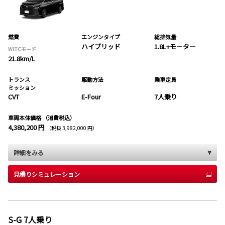
燃費
エンジンタイプ
総排気量
ハイブリッド
1.8L+モーター
WLTCモード
21.8km/L
トランス
駆動方法
乗車定員
ミッション
CVT
E-Four
7人乗り
車両本体価格
（消費税込）
4,380,200 円
（税抜 3,982,000 円）
詳細をみる
見積りシミュレーション
S-G 7人乗り