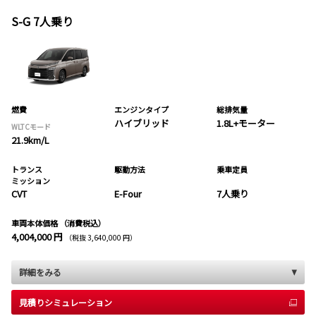
S-G 7人乗り
燃費
エンジンタイプ
総排気量
ハイブリッド
1.8L+モーター
WLTCモード
21.9km/L
トランス
駆動方法
乗車定員
ミッション
CVT
E-Four
7人乗り
車両本体価格
（消費税込）
4,004,000 円
（税抜 3,640,000 円）
詳細をみる
見積りシミュレーション