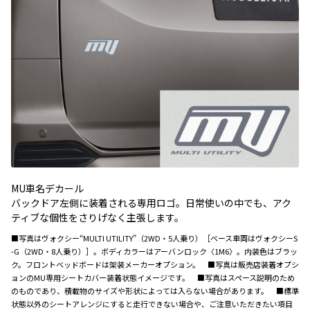
MU車名デカール
バックドア左側に装着される専用ロゴ。日常使いの中でも、アク
ティブな個性をさりげなく主張します。
■写真はヴォクシー“MULTI UTILITY”（2WD・5人乗り）［ベース車両はヴォクシーS
-G（2WD・8人乗り）］。ボディカラーはアーバンロック〈1M6〉。内装色はブラッ
ク。フロントベッドボードは架装メーカーオプション。 ■写真は販売店装着オプシ
ョンのMU専用シートカバー装着状態イメージです。 ■写真はスペース説明のため
のものであり、積載物のサイズや形状によっては入らない場合があります。 ■標準
状態以外のシートアレンジにすると走行できない場合や、ご注意いただきたい項目