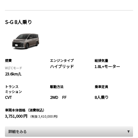
S-G 8人乗り
燃費
エンジンタイプ
総排気量
ハイブリッド
1.8L+モーター
WLTCモード
23.6km/L
トランス
駆動方法
乗車定員
ミッション
CVT
2WD FF
8人乗り
車両本体価格
（消費税込）
3,751,000 円
（税抜 3,410,000 円）
詳細をみる