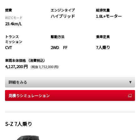
燃費
エンジンタイプ
総排気量
ハイブリッド
1.8L+モーター
WLTCモード
23.4km/L
トランス
駆動方法
乗車定員
ミッション
CVT
2WD FF
7人乗り
車両本体価格
（消費税込）
4,127,200 円
（税抜 3,752,000 円）
詳細をみる
見積りシミュレーション
S-Z 7人乗り