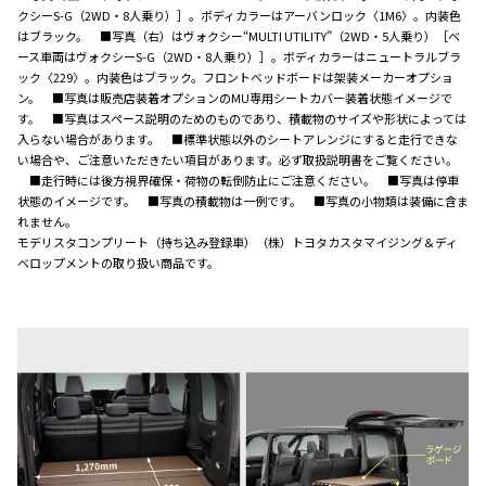
クシーS-G（2WD・8人乗り）］。ボディカラーはアーバンロック〈1M6〉。内装色
はブラック。 ■写真（右）はヴォクシー“MULTI UTILITY”（2WD・5人乗り）［ベ
ース車両はヴォクシーS-G（2WD・8人乗り）］。ボディカラーはニュートラルブラ
ック〈229〉。内装色はブラック。フロントベッドボードは架装メーカーオプショ
ン。 ■写真は販売店装着オプションのMU専用シートカバー装着状態イメージで
す。 ■写真はスペース説明のためのものであり、積載物のサイズや形状によっては
入らない場合があります。 ■標準状態以外のシートアレンジにすると走行できな
い場合や、ご注意いただきたい項目があります。必ず取扱説明書をご覧ください。
■走行時には後方視界確保・荷物の転倒防止にご注意ください。 ■写真は停車
状態のイメージです。 ■写真の積載物は一例です。 ■写真の小物類は装備に含ま
れません。
モデリスタコンプリート（持ち込み登録車）（株）トヨタカスタマイジング＆ディ
ベロップメントの取り扱い商品です。