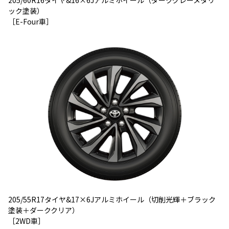
ック塗装）
［
E-Four
車］
205/55R17
タイヤ
&17×6J
アルミホイール（切削光輝＋ブラック
塗装＋ダーククリア）
［
2WD
車］