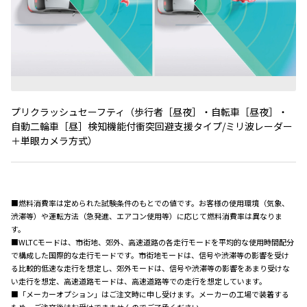
プリクラッシュセーフティ（歩行者［昼夜］・自転車［昼夜］・
自動二輪車［昼］検知機能付衝突回避支援タイプ
/
ミリ波レーダー
＋単眼カメラ方式）
■燃料消費率は定められた試験条件のもとでの値です。お客様の使用環境（気象、
渋滞等）や運転方法（急発進、エアコン使用等）に応じて燃料消費率は異なりま
す。
■WLTCモードは、市街地、郊外、高速道路の各走行モードを平均的な使用時間配分
で構成した国際的な走行モードです。市街地モードは、信号や渋滞等の影響を受け
る比較的低速な走行を想定し、郊外モードは、信号や渋滞等の影響をあまり受けな
い走行を想定、高速道路モードは、高速道路等での走行を想定しています。
■「メーカーオプション」はご注文時に申し受けます。メーカーの工場で装着する