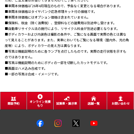
ため、ご注文後はお受けできませんのでご了承ください。
■車両本体価格は'26年4月現在のもので、予告なく変更となる場合があります。
■車両本体価格はタイヤパンク応急修理キット付の価格です。
■車両本体価格にはオプション価格は含まれていません。
■保険料、税金（除く消費税）、登録料などの諸費用は別途申し受けます。
■自動車リサイクル法の施行により、リサイクル料金が別途必要となります。
■ボディカラーおよび内装色は撮影の条件や、ご覧になる画面で実際の色とは異な
って見えることがあります。また、実車においてもご覧になる環境（屋内外、光の角
度等）により、ボディカラーの見え方は異なります。
■写真は機能説明のために各ランプを点灯したものです。実際の走行状態を示すも
のではありません。
■写真は機能説明のためにボディの一部を切断したカットモデルです。
■画面はハメ込み合成です。
■一部の写真は合成・イメージです。
オンライン見積
商談予約
試乗車・展示車
店舗一覧
お問い合わせ
もり