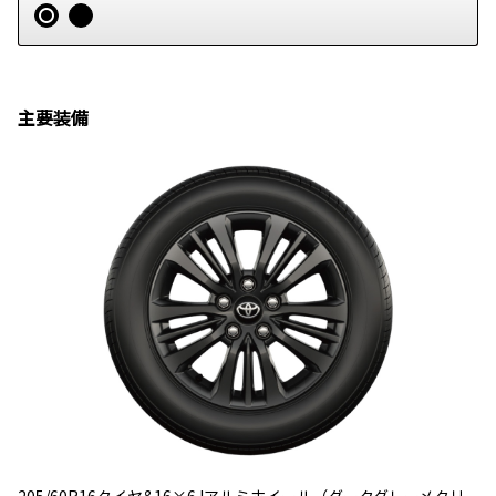
主要装備
205/60R16
タイヤ
&16×6J
アルミホイール（ダークグレーメタリ