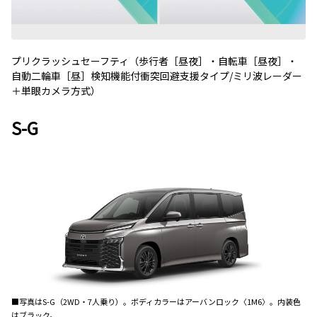
プリクラッシュセーフティ（歩行者［昼夜］・自転車［昼夜］・
自動二輪車［昼］検知機能付衝突回避支援タイプ
/
ミリ波レーダー
＋単眼カメラ方式）
S-G
■写真は
S-G
（
2WD
・
7
人乗り）。ボディカラーはアーバンロック
〈1M6〉
。内装色
はブラック。