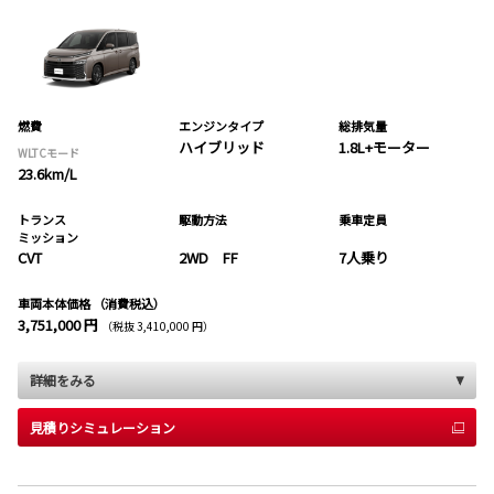
燃費
エンジンタイプ
総排気量
ハイブリッド
1.8L+モーター
WLTCモード
23.6km/L
トランス
駆動方法
乗車定員
ミッション
CVT
2WD FF
7人乗り
車両本体価格
（消費税込）
3,751,000 円
（税抜 3,410,000 円）
詳細をみる
見積りシミュレーション