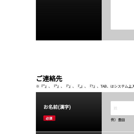
ご連絡先
※『”』、『"』、『'』、『,』、『?』、TAB、はシステ
お名前(漢字)
必須
例）豊田