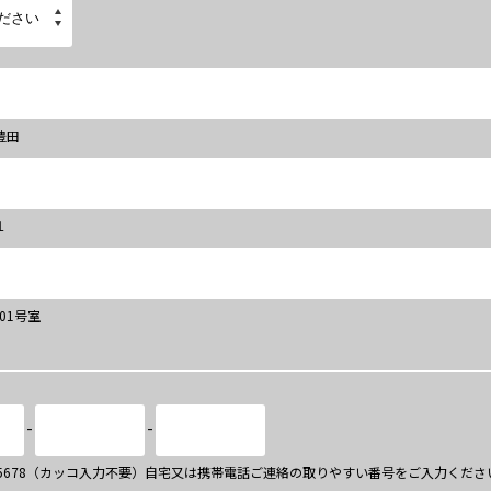
豊田
１
101号室
-
-
34-5678（カッコ入力不要）自宅又は携帯電話ご連絡の取りやすい番号をご入力くださ