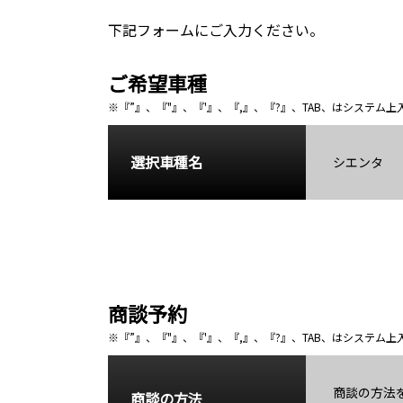
下記フォームにご入力ください。
ご希望車種
※『”』、『"』、『'』、『,』、『?』、TAB、はシステ
選択車種名
シエンタ
商談予約
※『”』、『"』、『'』、『,』、『?』、TAB、はシステ
商談の方法
商談の方法