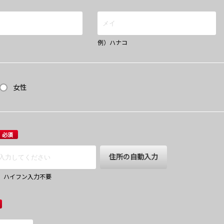
例）ハナコ
女性
必須
住所の自動入力
67 ハイフン入力不要