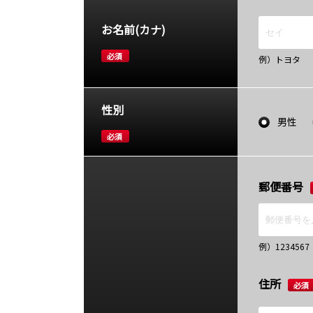
お名前(カナ)
必須
例）トヨタ
性別
男性
必須
郵便番号
例）12345
住所
必須