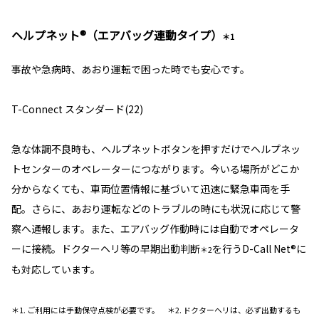
ヘルプネット®（エアバッグ連動タイプ）
＊1
事故や急病時、あおり運転で困った時でも安心です。
T-Connect スタンダード(22)
急な体調不良時も、ヘルプネットボタンを押すだけでヘルプネッ
トセンターのオペレーターにつながります。今いる場所がどこか
分からなくても、車両位置情報に基づいて迅速に緊急車両を手
配。さらに、あおり運転などのトラブルの時にも状況に応じて警
察へ通報します。また、エアバッグ作動時には自動でオペレータ
ーに接続。ドクターヘリ等の早期出動判断
を行うD-Call Net®に
＊2
も対応しています。
＊1. ご利用には手動保守点検が必要です。 ＊2. ドクターヘリは、必ず出動するも