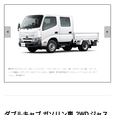
■写真はダブルキャブ・4WD・ジャストロー・スチールデッキ・1.25トン積・3.0Lディーゼル車。“Eパッケ
ージ”装着車。ボディカラーはホワイト＜058＞。運転席・助手席手動式ワイドビューミラーはメーカーオプ
ション。車型番号17
ダブルキャブ ガソリン車 2WD ジャス