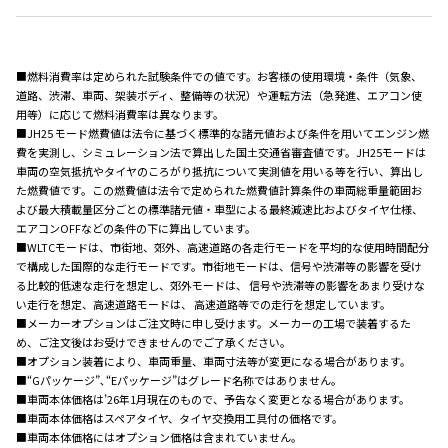
■燃料消費率は定められた試験条件での値です。お客様の使用環境・条件（気象、
道路、渋滞、車両、架装ボディ、整備等の状況）や運転方法（急発進、エアコン使
用等）に応じて燃料消費率は異なります。
■JH25 モード燃費値は法令に基づく標準的な諸元値および条件を用いてエンジン燃
費を実測し、シミュレーション法で算出した国土交通省審査値です。JH25モードは
車両の空気抵抗やタイヤのころがり抵抗について実測値を用いる等を行い、算出し
た燃費値です。この燃費値は法令で定められた燃費値計算条件の車両総重量範囲お
よび最大積載量区分ごとの標準諸元値・車型による最終減速比およびタイヤ仕様、
エアコンOFFなどの条件の下に算出しています。
■WLTCモードは、市街地、郊外、高速道路の各走行モードを平均的な使用時間配分
で構成した国際的な走行モードです。市街地モードは、信号や渋滞等の影響を受け
る比較的低速な走行を想定し、郊外モードは、 信号や渋滞等の影響をあまり受けな
い走行を想定、高速道路モードは、 高速道路等での走行を想定しています。
■メーカーオプションはご注文時に申し受けます。メーカーの工場で装着するた
め、ご注文後はお受けできませんのでご了承ください。
■オプション装着により、車両重量、車両寸法等が変更になる場合があります。
■“Gパッケージ”､“Eパッケージ”はグレード名称ではありません。
■車両本体価格は’26年1月現在のもので、予告なく変更となる場合があります。
■車両本体価格はスペアタイヤ、タイヤ交換用工具付の価格です。
■車両本体価格にはオプション価格は含まれていません。