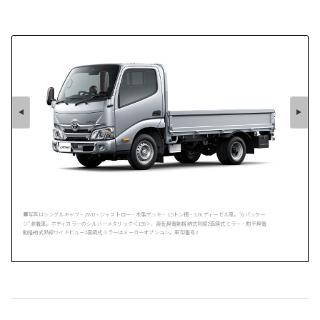
■写真はシングルキャブ・2WD・ジャストロー・木製デッキ・1.5トン積・3.0Lディーゼル車。“Gパッケー
ジ”装着車。ボディカラーのシルバーメタリック＜199＞、運転席電動格納式熱線2面鏡式ミラー・助手席電
動格納式熱線ワイドビュー2面鏡式ミラーはメーカーオプション。車型番号2