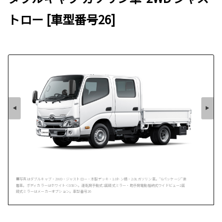
トロー [車型番号26]
■写真はダブルキャブ・2WD・ジャストロー・木製デッキ・1.0トン積・2.0Lガソリン車。“Gパッケージ”装
着車。ボディカラーはホワイト＜058＞。運転席手動式2面鏡式ミラー・助手席電動格納式ワイドビュー2面
鏡式ミラーはメーカーオプション。車型番号26