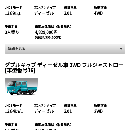
JH25 モード
エンジンタイプ
総排気量
駆動方法
13.89
ディーゼル
3.0L
4WD
㎞/L
乗車定員
車両本体価格（消費税込）
3人乗り
4,829,000円
(税抜4,390,000円）
詳細をみる
ダブルキャブ ディーゼル車 2WD フルジャストロー
[車型番号16]
JH25 モード
エンジンタイプ
総排気量
駆動方法
13.84㎞/L
ディーゼル
3.0L
2WD
乗車定員
車両本体価格（消費税込）