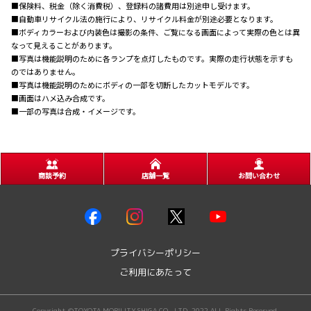
■保険料、税金（除く消費税）、登録料の諸費用は別途申し受けます。
■自動車リサイクル法の施行により、リサイクル料金が別途必要となります。
■ボディカラーおよび内装色は撮影の条件、ご覧になる画面によって実際の色とは異
なって見えることがあります。
■写真は機能説明のために各ランプを点灯したものです。実際の走行状態を示すも
のではありません。
■写真は機能説明のためにボディの一部を切断したカットモデルです。
■画面はハメ込み合成です。
■一部の写真は合成・イメージです。
商談予約
店舗一覧
お問い合わせ
プライバシーポリシー
ご利用にあたって
Copyright ©TOYOTA MOBILITY SHIGA CO., LTD. 2022 ALL Rights Reserved.