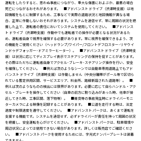
運転をしたりすると、思わぬ事故につながり、重大な傷害におよぶか、最悪の場合
死亡につながるおそれがあります。 ■アドバンスト ドライブ（渋滞時支援）は地
図情報をもとに制御するため、工事などで実際の道路状況と地図情報が異なる場
合、正常に作動しないおそれがあります。システムを過信せず、常に周囲の状況を把
握した上で、運転者の責任においてシステムを使用してください。 ■アドバンス
ト ドライブ（渋滞時支援）作動中でも運転者での操作が必要となる状況があるた
め、運転者自身で視界を確保する必要があります。常に視界を確保できるよう、次
の機能をご使用ください（ヘッドランプ/ワイパー/フロントデフロスター･リヤウイ
ンドゥデフォッガー･ドアミラーヒーター）。 ■アドバンスト ドライブ（渋滞時支
援）は状況に応じてディスプレイ表示でステアリングの保持を促すことがあります。
その際はただちに運転者自身でアクセル･ブレーキ･ステアリング操作を行い、安全
を確保してください。 ■例えば次のようなシーンでは自動車専用道路上でもアド
バンスト ドライブ（渋滞時支援）は作動しません（中央分離帯がポール等で区切ら
れている暫定供用区間、サービスエリア、料金所、路線新設された道路等）。 ■
例えば次のようなものの検出には限界があります。必要に応じて自らハンドル・アク
セル・ブレーキを操作してください（自車の前方に割り込みがあった時、他車が接
近してきた時、工事区間、落下物等）。 ■衝突等の事故発生時にドライバーモニ
ターカメラによる映像を記録することがあります。 ■公道を走行する時は、法定
速度や制限速度を遵守してください。 ■アドバンスト パークは、あくまで運転を
支援する機能です。システムを過信せず、必ずドライバーが責任を持って周囲の状況
を把握し、安全運転を心がけてください。 ■アドバンスト パークは、駐車環境や
周辺状況によっては使用できない場合があります。詳しくは販売店でご確認くださ
い。 ■アドバンスト パークを使用するためには、字光式ナンバープレートは装着
できません。