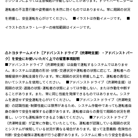
ポジションによっては注意喚起が作動しないことがあります。ドライバーモニターは
運転者の不注意行動や姿勢崩れを未然に防ぐものではありません。常に周囲の状況
を把握し、安全運転を心がけてください。 ■イラストは作動イメージです。 ■
イラストのカメラ・レーダーの検知範囲はイメージです。
⚠トヨタ チームメイト［アドバンスト ドライブ（渋滞時支援）・アドバンスト パー
ク］を安全にお使いいただく上での留意事項説明
■アドバンスト ドライブ（渋滞時支援）は自動で運転するシステムではありませ
ん。本システムは道路の形状･状態･交通状況や運転者の状態に応じて、運転者への
情報提供や運転支援を行います。常に周囲の状況を把握した上で、運転者の責任に
おいてシステムを使用してください。 ■アドバンスト ドライブ（渋滞時支援）は
周囲の状況･道路の状態･運転者の状態によっては作動しない、または作動を中断す
ることがあります。また、常に同じ性能を発揮できるものではありません。システ
ムを過信せず安全運転を心がけてください。 ■アドバンスト ドライブ（渋滞時支
援）の認識性能･制御性能には限界があるため、システム作動中であっても運転者自
身の操作で安全を確保する必要があります。運転者は自らの責任で周囲の状況を把
握し、いつでも運転操作できるよう備えてください。 ■アドバンスト ドライブ
（渋滞時支援）が正常に作動していたとしても、運転者が認識している周囲の状況
とシステムが検知している状況が異なる場合があります。従って注意義務･危険性の
判断･安全の確保は運転者が行う必要があります。システムに頼ったり安全を委ねる