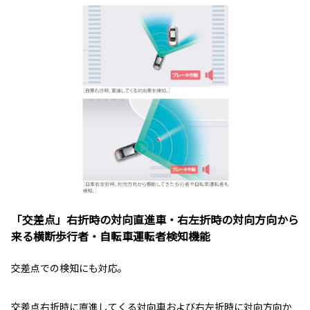
「交差点」右折時の対向直進車・右左折時の対向方向から
来る横断歩行者・自転車運転者検知機能
交差点での検知にも対応。
交差点右折時に直進してくる対向車および右左折時に対向方向か