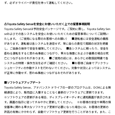
ず、必ずドライバーが責任を持って運転してください。
⚠Toyota Safety Senseを安全にお使いいただく上での留意事項説明
Toyota Safety Senseは予防安全パッケージです。ご契約に際し、Toyota Safety Sen
seおよびその各システムを安全にお使いいただくための留意事項についてご説明い
たします。（ご使用になる際のお客様へのお願い） ■運転者には安全運転の義務
があります。運転者は各システムを過信せず、常に自らの責任で周囲の状況を把握
し、ご自身の操作で安全を確保してください。 ■各システムに頼ったり、安全を
委ねる運転をすると思わぬ事故につながり、重大な傷害におよぶか最悪の場合は死
亡につながるおそれがあります。 ■ご使用の前には、あらかじめ取扱説明書で各
システムの特徴・操作方法を必ずご確認ください。 ■お客様ご自身でプリクラッ
シュセーフティの作動テストを行わないでください。対象や状況によってはシステム
が正常に作動せず、思わぬ事故につながるおそれがあります。
■ソフトウェアアップデート
Toyota Safety Sense、アドバンスト ドライブの一部のプログラムは、DCMによる無
線通信により、販売店に入庫することなく最新のソフトウェアに更新できます。
※ソフトウェアの更新がある場合、ディスプレイオーディオに通知画面が表示されま
す。画面の指示に従ってすみやかに更新してください。 ※お客様の安全や車両の保
安基準に関わる重大なソフトウェア更新が必要になった場合には、お客様の更新の
許諾の有無にかかわらず、自動でソフトウェア更新を行うことがあります。また、こ