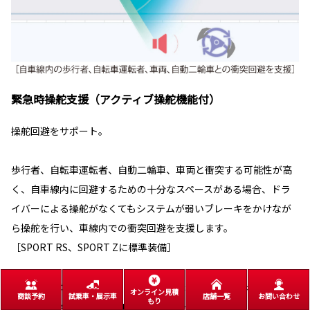
緊急時操舵支援（アクティブ操舵機能付）
操舵回避をサポート。
歩行者、自転車運転者、自動二輪車、車両と衝突する可能性が高
く、自車線内に回避するための十分なスペースがある場合、ドラ
イバーによる操舵がなくてもシステムが弱いブレーキをかけなが
ら操舵を行い、車線内での衝突回避を支援します。
［SPORT RS、SPORT Zに標準装備］
■回避するための十分なスペースがない、また、回避先に物があるとシステムが判断
オンライン見積
商談予約
試乗車・展示車
店舗一覧
お問い合わせ
もり
した場合には作動しません。 ■横断歩行者など一定以上の速度を持った対象には