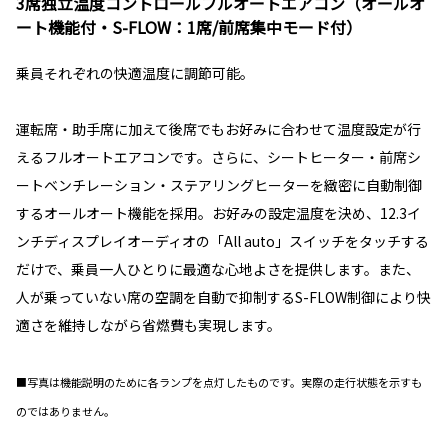
3席独立温度コントロールフルオートエアコン（オールオ
ート機能付・S-FLOW：1席/前席集中モード付）
乗員それぞれの快適温度に調節可能。
運転席・助手席に加えて後席でもお好みに合わせて温度設定が行
えるフルオートエアコンです。さらに、シートヒーター・前席シ
ートベンチレーション・ステアリングヒーターを緻密に自動制御
するオールオート機能を採用。お好みの設定温度を決め、12.3イ
ンチディスプレイオーディオの「All auto」スイッチをタッチする
だけで、乗員一人ひとりに最適な心地よさを提供します。また、
人が乗っていない席の空調を自動で抑制するS-FLOW制御により快
適さを維持しながら省燃費も実現します。
■写真は機能説明のために各ランプを点灯したものです。実際の走行状態を示すも
のではありません。