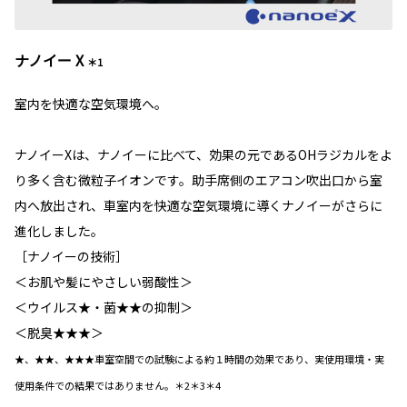
ナノイー X
＊1
室内を快適な空気環境へ。
ナノイーXは、ナノイーに比べて、効果の元であるOHラジカルをよ
り多く含む微粒子イオンです。助手席側のエアコン吹出口から室
内へ放出され、車室内を快適な空気環境に導くナノイーがさらに
進化しました。
［ナノイーの技術］
＜お肌や髪にやさしい弱酸性＞
＜ウイルス★・菌★★の抑制＞
＜脱臭★★★＞
★、★★、★★★車室空間での試験による約１時間の効果であり、実使用環境・実
使用条件での結果ではありません。＊2＊3＊4