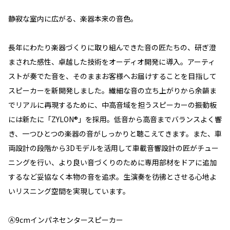
静寂な室内に広がる、楽器本来の音色。
長年にわたり楽器づくりに取り組んできた音の匠たちの、研ぎ澄
まされた感性、卓越した技術をオーディオ開発に導入。アーティ
ストが奏でた音を、そのままお客様へお届けすることを目指して
スピーカーを新開発しました。繊細な音の立ち上がりから余韻ま
でリアルに再現するために、中高音域を担うスピーカーの振動板
には新たに「ZYLON®」を採用。低音から高音までバランスよく響
き、一つひとつの楽器の音がしっかりと聴こえてきます。また、車
両設計の段階から3Dモデルを活用して車載音響設計の匠がチュー
ニングを行い、より良い音づくりのために専用部材をドアに追加
するなど妥協なく本物の音を追求。生演奏を彷彿とさせる心地よ
いリスニング空間を実現しています。
Ⓐ9cmインパネセンタースピーカー