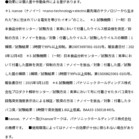
●効果には個人差や作動条件による差があります。
＊1. nanoe（ナノイー）=nano-technology+electric最先端のテクノロジーから生ま
れた“水に包まれている電気を帯びたイオン”のこと。 ＊2. 試験機関：（一財）日
本食品分析センター／試験方法：実車において付着したウイルス感染価を測定／抑
制の方法：ナノイーを放出／対象：付着したウイルス／試験したウイルスの種類：1
種類／試験結果：1時間で99％以上抑制。第20073697001-0101号。報告書日付：202
0年12月4日 ＊3. 試験機関：（一財）日本食品分析センター／試験方法：実車にお
いて付着した菌数を測定／抑制の方法：ナノイーを放出／対象：付着した菌／試験
した菌の種類：1種類／試験結果：1時間で99％以上抑制。第15038623001-0101号。
報告書日付：2015年5月12日 ＊4. 試験機関：パナソニック ホールディングス株式
会社プロダクト解析センター／試験方法：実車において布に付着させたタバコ臭を6
段階臭気強度表示法による検証／脱臭の方法：ナノイーを放出／対象：付着したタ
バコ臭／試験結果：1時間で臭気強度1.8以上低減。BAA33-150318-M35。
■nanoe、ナノイー及びnanoeマークは、パナソニックホールディングス株式会社
の商標です。 ■使用環境によってはナノイーの効果が十分に得られない場合があり
ます。