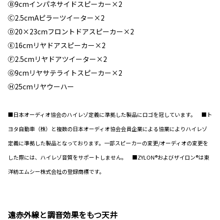
Ⓑ9cmインパネサイドスピーカー×2
Ⓒ2.5cmAピラーツイーター×2
Ⓓ20×23cmフロントドアスピーカー×2
Ⓔ16cmリヤドアスピーカー×2
Ⓕ2.5cmリヤドアツイーター×2
Ⓖ9cmリヤサテライトスピーカー×2
Ⓗ25cmリヤウーハー
■日本オーディオ協会のハイレゾ定義に準拠した製品にロゴを冠しています。 ■ト
ヨタ自動車（株）と複数の日本オーディオ協会会員企業による協業によりハイレゾ
定義に準拠した製品となっております。一部スピーカーの変更/オーディオの変更を
した際には、ハイレゾ音質をサポートしません。 ■ZYLON®およびザイロン®は東
洋紡エムシー株式会社の登録商標です。
遠赤外線と調音効果をもつ天井