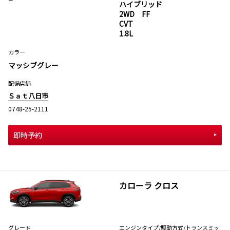
ハイブリッド
2WD FF
CVT
1.8L
カラー
マッシブグレー
配備店舗
Ｓａｔ八日市
0748-25-2111
即時予約
カローラ クロス
グレード
エンジンタイプ
/駆動方式/
トランスミッ