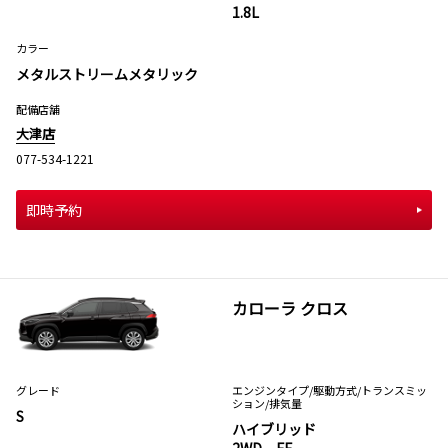
1.8L
カラー
メタルストリームメタリック
配備店舗
大津店
077-534-1221
即時予約
カローラ クロス
グレード
エンジンタイプ
/駆動方式/
トランスミッ
ション
/排気量
S
ハイブリッド