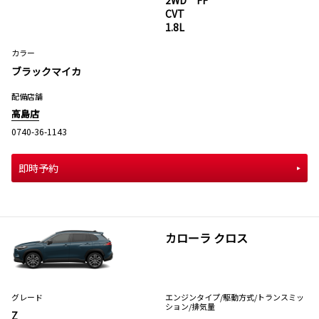
2WD FF
CVT
1.8L
カラー
ブラックマイカ
配備店舗
高島店
0740-36-1143
即時予約
カローラ クロス
グレード
エンジンタイプ
/駆動方式/
トランスミッ
ション
/排気量
Z