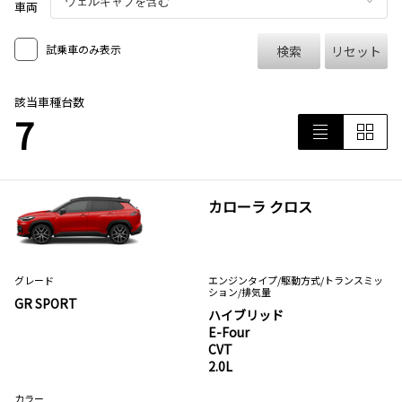
車両
試乗車のみ表示
検索
リセット
該当車種台数
7
カローラ クロス
グレード
エンジンタイプ
/駆動方式/
トランスミッ
ション
/排気量
GR SPORT
ハイブリッド
E-Four
CVT
2.0L
カラー