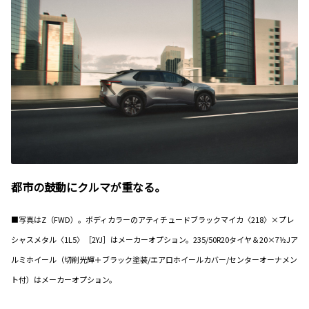
都市の鼓動にクルマが重なる。
■写真はZ（FWD）。ボディカラーのアティチュードブラックマイカ〈218〉×プレ
シャスメタル〈1L5〉［2YJ］はメーカーオプション。235/50R20タイヤ＆20×7½Jア
ルミホイール（切削光輝＋ブラック塗装/エアロホイールカバー/センターオーナメン
ト付）はメーカーオプション。