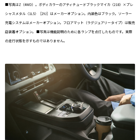
■写真はZ（4WD）。ボディカラーのアティチュードブラックマイカ〈218〉×プレ
シャスメタル〈1L5〉［2YJ］はメーカーオプション。内装色はブラック。ソーラー
充電システムはメーカーオプション。フロアマット（ラグジュアリータイプ）は販売
店装着オプション。 ■写真は機能説明のために各ランプを点灯したものです。実際
の走行状態を示すものではありません。