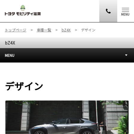
MENU
トップページ
車種一覧
bZ4X
デザイン
bZ4X
MENU
デザイン