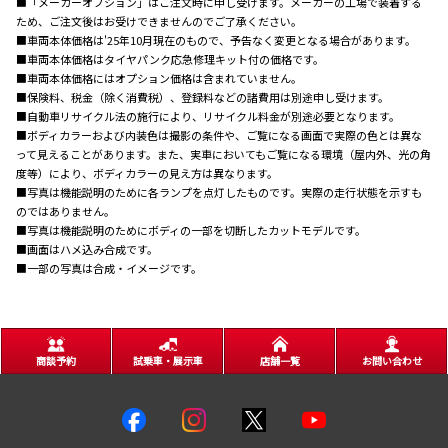
■「メーカーオプション」はご注文時に申し受けます。メーカーの工場で装着する
ため、ご注文後はお受けできませんのでご了承ください。
■車両本体価格は'25年10月現在のもので、予告なく変更となる場合があります。
■車両本体価格はタイヤパンク応急修理キット付の価格です。
■車両本体価格にはオプション価格は含まれていません。
■保険料、税金（除く消費税）、登録料などの諸費用は別途申し受けます。
■自動車リサイクル法の施行により、リサイクル料金が別途必要となります。
■ボディカラーおよび内装色は撮影の条件や、ご覧になる画面で実際の色とは異な
って見えることがあります。また、実車においてもご覧になる環境（屋内外、光の角
度等）により、ボディカラーの見え方は異なります。
■写真は機能説明のために各ランプを点灯したものです。実際の走行状態を示すも
のではありません。
■写真は機能説明のためにボディの一部を切断したカットモデルです。
■画面はハメ込み合成です。
■一部の写真は合成・イメージです。
商談予約
試乗車・展示車
店舗一覧
お問い合わせ