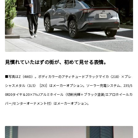
見慣れていたはずの街が、初めて見せる表情。
■写真はZ（4WD）。ボディカラーのアティチュードブラックマイカ〈218〉×プレ
シャスメタル〈1L5〉［2YJ］はメーカーオプション。ソーラー充電システム、235/5
0R20タイヤ＆20×7½Jアルミホイール（切削光輝＋ブラック塗装/エアロホイールカ
バー/センターオーナメント付）はメーカーオプション。