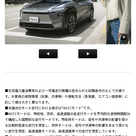
+
■交流電力量消費率および一充電走行距離は定められた試験条件のもとでの値で
す。お客様の使用環境（気象、渋滞等）や運転方法（急発進、エアコン使用等）に
応じて値は大きく異なります。
■本諸元のモード走行における表示は“WLTCモード”です。
■WLTCモードは、市街地、郊外、高速道路の各走行モードを平均的な使用時間配分
で構成した国際的な走行モードです。市街地モードは、信号や渋滞等の影響を受け
る比較的低速な走行を想定し、郊外モードは、信号や渋滞等の影響をあまり受けな
い走行を想定、高速道路モードは、高速道路等での走行を想定しています。