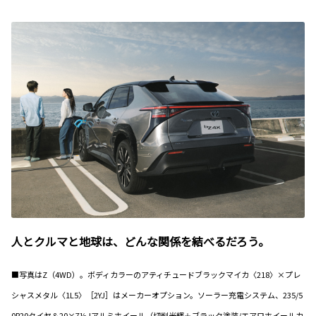
人とクルマと地球は、どんな関係を結べるだろう。
■写真はZ（4WD）。ボディカラーのアティチュードブラックマイカ〈218〉×プレ
シャスメタル〈1L5〉［2YJ］はメーカーオプション。ソーラー充電システム、235/5
0R20タイヤ＆20×7½Jアルミホイール（切削光輝＋ブラック塗装/エアロホイールカ