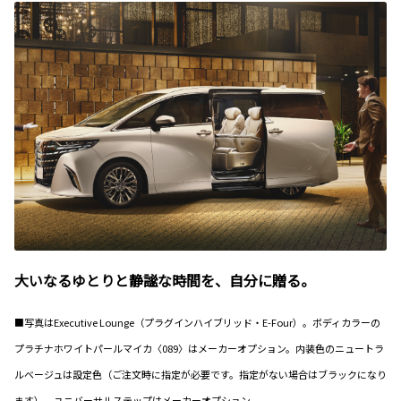
大いなるゆとりと静謐な時間を、自分に贈る。
■写真はExecutive Lounge（プラグインハイブリッド・E-Four）。ボディカラーの
プラチナホワイトパールマイカ〈089〉はメーカーオプション。内装色のニュートラ
ルベージュは設定色（ご注文時に指定が必要です。指定がない場合はブラックになり
ます）。ユニバーサルステップはメーカーオプション。