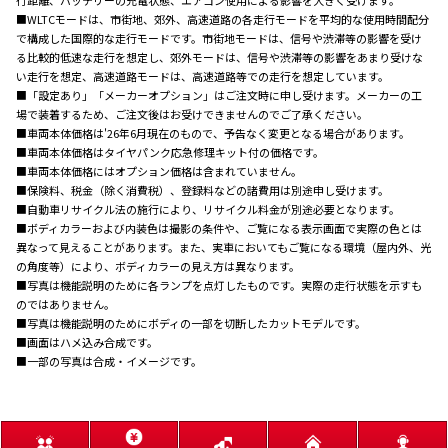
■WLTCモードは、市街地、郊外、高速道路の各走行モードを平均的な使用時間配分
で構成した国際的な走行モードです。市街地モードは、信号や渋滞等の影響を受け
る比較的低速な走行を想定し、郊外モードは、信号や渋滞等の影響をあまり受けな
い走行を想定、高速道路モードは、高速道路等での走行を想定しています。
■「設定あり」「メーカーオプション」はご注文時に申し受けます。メーカーの工
場で装着するため、ご注文後はお受けできませんのでご了承ください。
■車両本体価格は'26年6月現在のもので、予告なく変更となる場合があります。
■車両本体価格はタイヤパンク応急修理キット付の価格です。
■車両本体価格にはオプション価格は含まれていません。
■保険料、税金（除く消費税）、登録料などの諸費用は別途申し受けます。
■自動車リサイクル法の施行により、リサイクル料金が別途必要となります。
■ボディカラーおよび内装色は撮影の条件や、ご覧になる表示画面で実際の色とは
異なって見えることがあります。また、実車においてもご覧になる環境（屋内外、光
の角度等）により、ボディカラーの見え方は異なります。
■写真は機能説明のために各ランプを点灯したものです。実際の走行状態を示すも
のではありません。
■写真は機能説明のためにボディの一部を切断したカットモデルです。
■画面はハメ込み合成です。
■一部の写真は合成・イメージです。