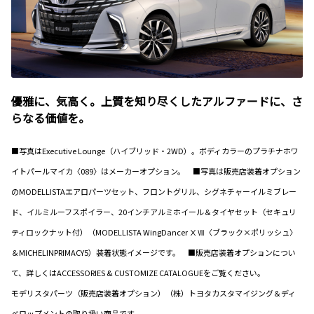
優雅に、気高く。上質を知り尽くしたアルファードに、さ
らなる価値を。
■写真はExecutive Lounge（ハイブリッド・2WD）。ボディカラーのプラチナホワ
イトパールマイカ〈089〉はメーカーオプション。 ■写真は販売店装着オプション
のMODELLISTAエアロパーツセット、フロントグリル、シグネチャーイルミブレー
ド、イルミルーフスポイラー、20インチアルミホイール＆タイヤセット（セキュリ
ティロックナット付）（MODELLISTA WingDancer ⅩⅦ〈ブラック×ポリッシュ〉
＆MICHELINPRIMACY5）装着状態イメージです。 ■販売店装着オプションについ
て、詳しくはACCESSORIES & CUSTOMIZE CATALOGUEをご覧ください。
モデリスタパーツ（販売店装着オプション）（株）トヨタカスタマイジング＆ディ
ベロップメントの取り扱い商品です。