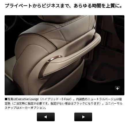
プライベートからビジネスまで、あらゆる時間を上質に。
+
設
■写真はExecutive Lounge（ハイブリッド・E-Four）。内装色のニュートラルベージュは設
■写
ル
定色（ご注文時に指定が必要です。指定がない場合はブラックになります）。ユニバーサル
定
ステップはメーカーオプション。
ス