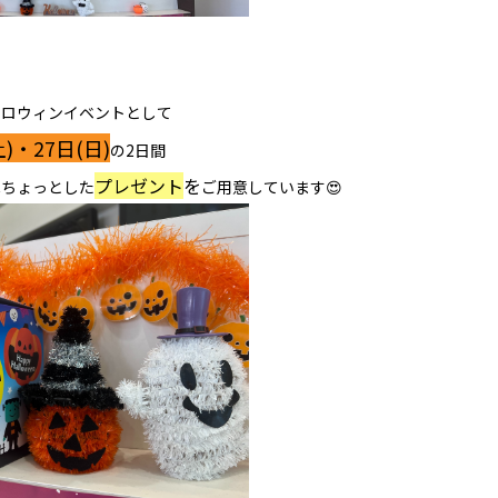
ハロウィンイベントとして
土)・27日(日)
の2日間
プレゼント
を
へちょっとした
ご用意しています😍