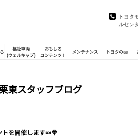
トヨタ
ルセン
福祉車両
おもしろ
ら
メンテナンス
トヨタのau
(ウェルキャブ)
コンテンツ！
栗東スタッフブログ
トを開催します🍬🍭