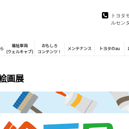
トヨタ
ルセン
福祉車両
おもしろ
ら
メンテナンス
トヨタのau
(ウェルキャブ)
コンテンツ！
 絵画展