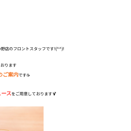
野店のフロントスタッフです!(^^)!
ております
のご案内
です☕
ュース
をご用意しております🍹