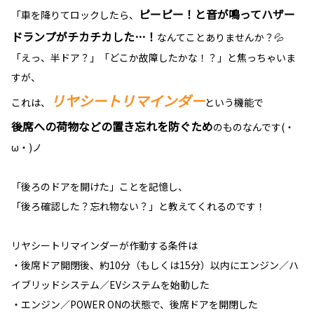
ピーピー！と音が鳴ってハザー
「車を降りてロックしたら、
ドランプがチカチカした…！
なんてことありませんか？💦
「えっ、半ドア？」「どこか故障したかな！？」と焦っちゃいま
すが、
リヤシートリマインダー
これは、
という機能で
後席への荷物などの置き忘れを防ぐため
のものなんです(・
ω・)ノ
「後ろのドアを開けた」ことを記憶し、
「後ろ確認した？忘れ物ない？」と教えてくれるのです！
リヤシートリマインダーが作動する条件は
・後席ドア開閉後、約10分（もしくは15分）以内にエンジン／ハ
イブリッドシステム／EVシステムを始動した
・エンジン／POWER ONの状態で、後席ドアを開閉した