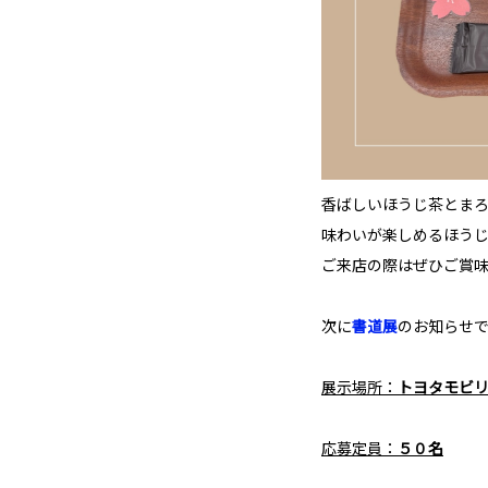
香ばしいほうじ茶とま
味わいが楽しめるほうじ
ご来店の際はぜひご賞
次に
書道展
のお知らせで
展示場所：
トヨタモビリ
応募定員：
５０名