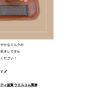
ろやかなミルクの
茶オレです☕
味ください！
す🖋
ティ滋賀 ウエルコム栗東