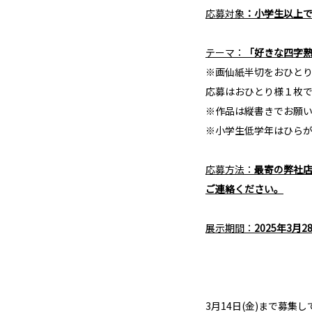
応募対象
：小学生以上
テーマ：
「好きな四字
※画仙紙半切をおひと
応募はおひとり様１枚
※作品は縦書きでお願
※小学生低学年はひら
応募方法：
最寄の弊社
ご連絡ください。
展示期間：
2025年3月2
3月14日(金)まで募集